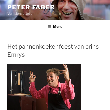
Ga
PETER FABER
naar
Verhalenverteller
de
inhoud
Menu
Het pannenkoekenfeest van prins
Emrys