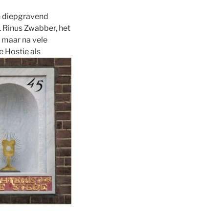
n diepgravend
 Rinus Zwabber, het
, maar na vele
e Hostie als