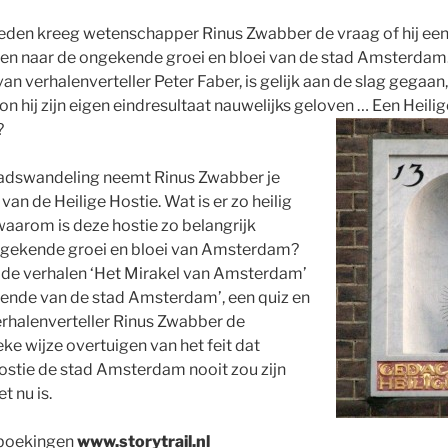
eleden kreeg wetenschapper Rinus Zwabber de vraag of hij ee
en naar de ongekende groei en bloei van de stad Amsterdam.
 van verhalenverteller Peter Faber, is gelijk aan de slag gegaan
 hij zijn eigen eindresultaat nauwelijks geloven … Een Heilig
?
stadswandeling neemt Rinus Zwabber je
an de Heilige Hostie. Wat is er zo heilig
waarom is deze hostie zo belangrijk
gekende groei en bloei van Amsterdam?
 de verhalen ‘Het Mirakel van Amsterdam’
gende van de stad Amsterdam’, een quiz en
erhalenverteller Rinus Zwabber de
ke wijze overtuigen van het feit dat
ostie de stad Amsterdam nooit zou zijn
t nu is.
 boekingen
www.storytrail.nl