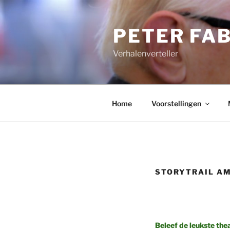
Ga
naar
PETER FA
de
inhoud
Verhalenverteller
Home
Voorstellingen
STORYTRAIL A
Beleef de leukste th