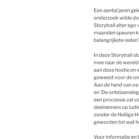
Een aantal jaren g
onderzoek wilde do
Storytrail alter ego
maanden speuren kon
belangrijkste reden
In deze Storytrail 
mee naar de wereld v
aan deze hostie en 
geweest voor de on
Aan de hand van oa
en ‘De ontstaansle
een processie zal v
deelnemers op ludie
zonder de Heilige H
geworden tot wat he
Voor informatie en