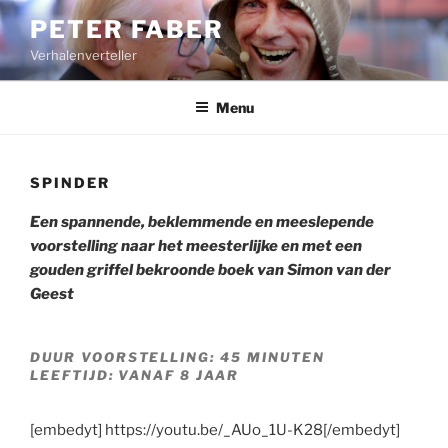
Ga
PETER FABER
naar
Verhalenverteller
de
inhoud
Menu
SPINDER
Een spannende, beklemmende en meeslepende
voorstelling naar het meesterlijke en met een
gouden griffel bekroonde boek van Simon van der
Geest
DUUR VOORSTELLING: 45 MINUTEN
LEEFTIJD: VANAF 8 JAAR
[embedyt] https://youtu.be/_AUo_1U-K28[/embedyt]